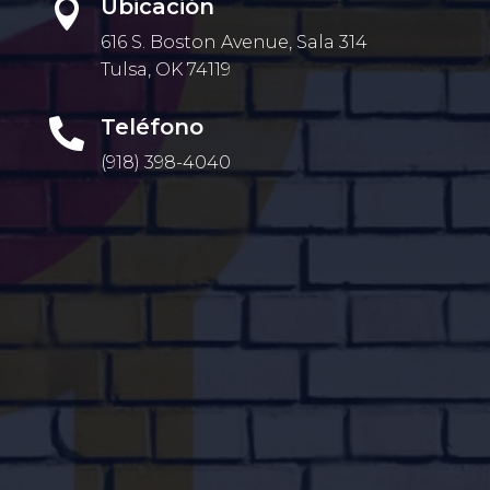
Ubicación

616 S. Boston Avenue, Sala 314
Tulsa, OK 74119
Teléfono

(918) 398-4040